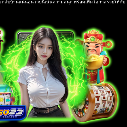
ไรกลับบ้านแน่นอน เว็บนี้เน้นความสนุก พร้อมเพิ่มโอกาสรวยให้กับ