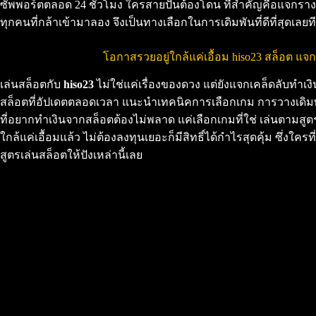
ซัพพอร์ตตลอด 24 ชั่วโมง ใครสายปั่นต้องโดน ที่สำคัญคือแจกรางวั
ทุกคนที่กล้าเข้ามาลอง จึงเป็นทางเลือกในการเดิมพันที่ดีที่สุดเลยท
โอกาสรวยอยู่ใกล้แค่เอื้อม hiso23 สล็อต แจกเ
เล่นสล็อตกับ
hiso23
ไม่ใช่แค่เรื่องของดวง แต่ยังแจกเคล็ดลับทำเงิ
สล็อตที่อัปเดตตลอดเวลา แนะนำเทคนิคการเลือกเกม การวางเดิม
ที่อยากทำเงินจากสล็อตต้องไม่พลาด แค่เลือกเกมที่ใช่ เล่นตามสูตรท
ใกล้แค่เอื้อมแล้ว ไม่ต้องลงทุนเยอะก็มีสิทธิ์ได้กำไรสุดคุ้ม ซึ่ง
สูตรเล่นสล็อตให้ปังเหล่านี้เลย