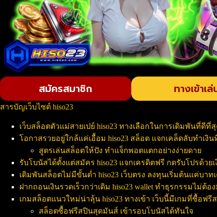
สมัครสมาชิก
ทางเข้าเล่
สารบัญเว็บไซต์ hiso23
เว็บสล็อตตัวแม่สายเปย์ hiso23 ทางเลือกในการเดิมพันที่ดีที่ส
โอกาสรวยอยู่ใกล้แค่เอื้อม hiso23 สล็อต แจกเคล็ดลับทำเงินที
สูตรเล่นสล็อตให้ปัง ทำแจ็กพอตแตกอย่างง่ายดาย
รับโบนัสได้ตั้งแต่สมัคร hiso23 แจกเครดิตฟรี กดรับโปรด้วยเง
เดิมพันสล็อตไม่มีขั้นต่ำ hiso23 เว็บตรง ลงทุนเริ่มต้นแค่บาทเด
ฝากถอนเงินรวดเร็วกว่าเดิม hiso23 wallet ทำธุรกรรมไม่ต้
เกมสล็อตแนวใหม่น่าลุ้น hiso23 ทางเข้า เว็บนี้มีเกมที่ซื้อฟรีส
สล็อตซื้อฟรีสปินสุดมันส์ เข้ารอบโบนัสได้ทันใจ