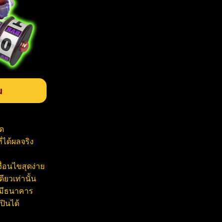
น
ุด
่ได้ผลจริง
ื่อนไขสุดง่าย
ียวเท่านั้น
องมีธนาคาร
ปินได้