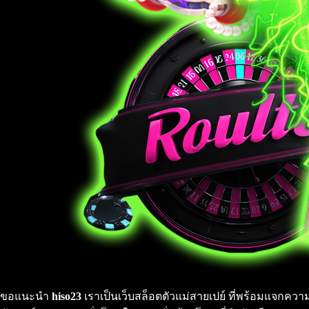
ขอแนะนำ
hiso23
เราเป็นเว็บสล็อตตัวแม่สายเปย์ ที่พร้อมแจกความ